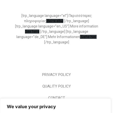
[trp_language language=”el”] Περισσότερες
πληροφορίες
Δείτε εδώ
[/trp_language]
[trp_language language=”en_US”] More information
See here
[/trp_language] [trp_language
language=”de_DE”] Mehr Informationen
Siehe hier
[/trp_language]
PRIVACY POLICY
QUALITY POLICY
CONTACT
We value your privacy
CAREER