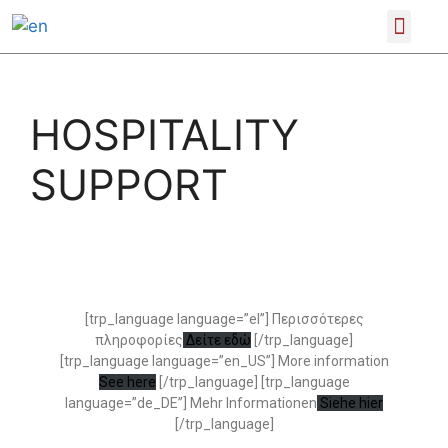
SCIENTIFIC CONFERENCES
PRODUCT CATALOGUE
HOSPITALITY
SUPPORT
[trp_language language=”el”] Περισσότερες
πληροφορίες
Δείτε εδώ
[/trp_language]
[trp_language language=”en_US”] More information
See here
[/trp_language] [trp_language
language=”de_DE”] Mehr Informationen
Siehe hier
[/trp_language]